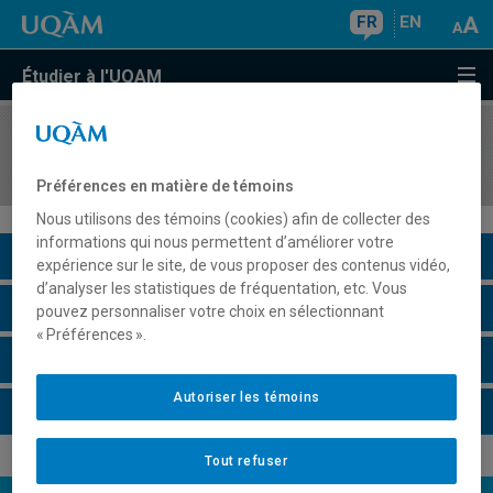
FR
EN
Étudier à l'UQAM
COURS
//
MAT4010
Analyse III
Préférences en matière de témoins
Nous utilisons des témoins (cookies) afin de collecter des
informations qui nous permettent d’améliorer votre
Description du cours
expérience sur le site, de vous proposer des contenus vidéo,
d’analyser les statistiques de fréquentation, etc. Vous
Horaire - Été 2026
pouvez personnaliser votre choix en sélectionnant
« Préférences ».
Horaire - Automne 2026
Autoriser les témoins
Horaire - Hiver 2027
Tout refuser