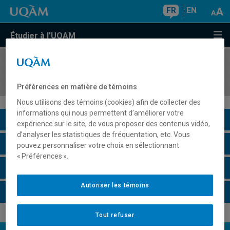
FR
EN
Étudier à l'UQAM
COURS
//
MAT5180
Statistique III
Préférences en matière de témoins
Nous utilisons des témoins (cookies) afin de collecter des
informations qui nous permettent d’améliorer votre
Description du cours
expérience sur le site, de vous proposer des contenus vidéo,
d’analyser les statistiques de fréquentation, etc. Vous
Horaire - Été 2026
pouvez personnaliser votre choix en sélectionnant
« Préférences ».
Horaire - Automne 2026
Autoriser les témoins
Horaire - Hiver 2027
Tout refuser