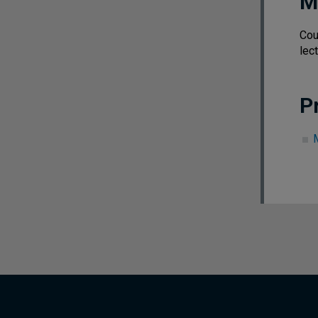
M
Cou
lec
P