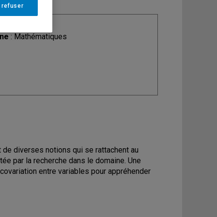
 refuser
ine
: Mathématiques
 de diverses notions qui se rattachent au
tée par la recherche dans le domaine. Une
e covariation entre variables pour appréhender