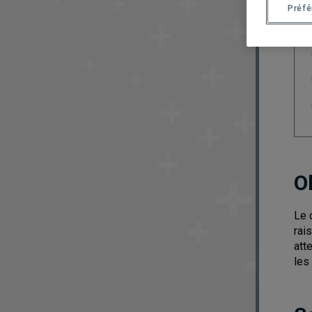
Préf
O
Le 
rai
att
les