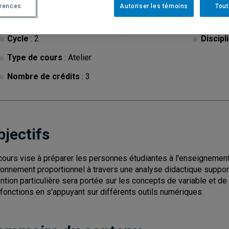
érences
Autoriser les témoins
Tout
Cycle
: 2
Discipl
Type de cours
: Atelier
Nombre de crédits
: 3
bjectifs
cours vise à préparer les personnes étudiantes à l'enseignement
sonnement proportionnel à travers une analyse didactique suppor
ention particulière sera portée sur les concepts de variable et d
 fonctions en s'appuyant sur différents outils numériques.