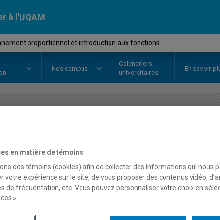
er à l'UQAM
nement proportionnel et introduction aux fonctions
Calendriers
Nos
campus
En savoir pl
ion
universitaires
OURS
//
MAT7002
-
Raisonnement
introduction aux fonctio
es en matière de témoins
sons des témoins (cookies) afin de collecter des informations qui nous 
r votre expérience sur le site, de vous proposer des contenus vidéo, d’a
es de fréquentation, etc. Vous pouvez personnaliser votre choix en séle
Description
Horaire - Été 2026
Horaire
ces ».