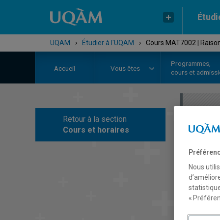
Étudi
UQAM
›
Étudier à l'UQAM
›
Cours MAT7002 | Raison
Programmes,
Accueil
Vous êtes
cours et admiss
Retour à la section
C
Cours et horaires
Préférenc
Nous utili
d’améliore
statistiqu
« Préféren