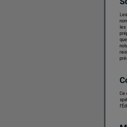
S
Les
nom
les
pré
que
not
rai
pré
C
Ce 
spé
l'Éd