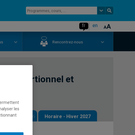
fr
en
us
Rencontrez-nous
 proportionnel et
ns
permettent
nalyser les
ctionnant
 - Automne 2026
Horaire - Hiver 2027