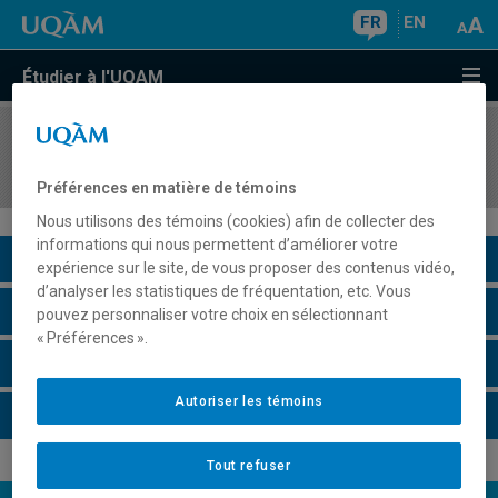
FR
EN
Étudier à l'UQAM
COURS
//
MAT7004
Explorations mathématiques et didactiques
Préférences en matière de témoins
Nous utilisons des témoins (cookies) afin de collecter des
informations qui nous permettent d’améliorer votre
Description du cours
expérience sur le site, de vous proposer des contenus vidéo,
d’analyser les statistiques de fréquentation, etc. Vous
Horaire - Été 2026
pouvez personnaliser votre choix en sélectionnant
« Préférences ».
Horaire - Automne 2026
Autoriser les témoins
Horaire - Hiver 2027
Tout refuser