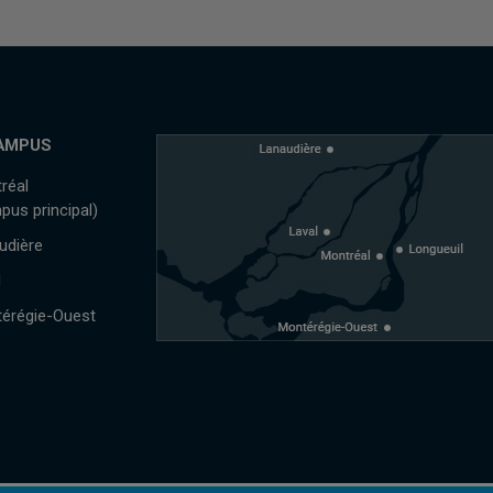
AMPUS
réal
pus principal)
udière
l
érégie-Ouest