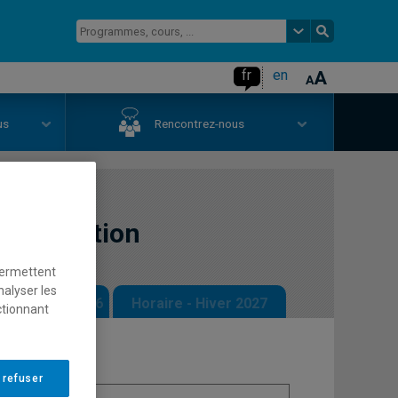
fr
en
us
Rencontrez-nous
 la fonction
permettent
nalyser les
 - Automne 2026
Horaire - Hiver 2027
ctionnant
 refuser