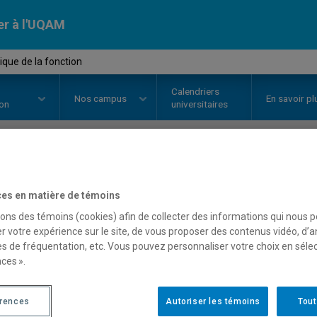
er à l'UQAM
que de la fonction
Calendriers
Nos
campus
En savoir pl
ion
universitaires
OURS
//
MAT7199
-
Didactique de
es en matière de témoins
sons des témoins (cookies) afin de collecter des informations qui nous 
r votre expérience sur le site, de vous proposer des contenus vidéo, d’a
Description
Horaire - Été 2026
Horaire
es de fréquentation, etc. Vous pouvez personnaliser votre choix en séle
ces ».
érences
Autoriser les témoins
Tout