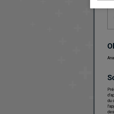
O
Ana
S
Pré
d'a
du 
l'a
des