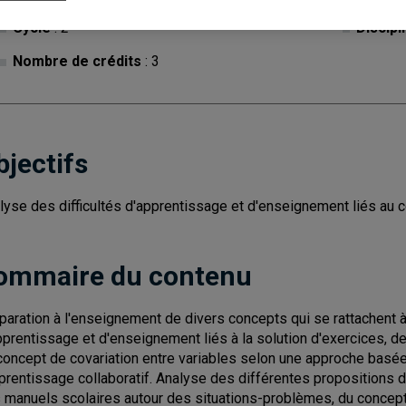
Cycle
: 2
Discipl
Nombre de crédits
: 3
bjectifs
lyse des difficultés d'apprentissage et d'enseignement liés au c
ommaire du contenu
paration à l'enseignement de divers concepts qui se rattachent à
pprentissage et d'enseignement liés à la solution d'exercices, 
concept de covariation entre variables selon une approche basé
pprentissage collaboratif. Analyse des différentes propositions d
 manuels scolaires autour des situations-problèmes, du concept 