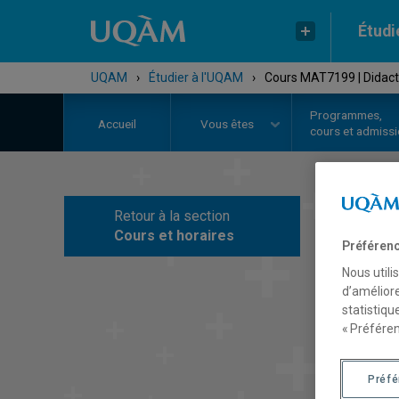
Étudi
UQAM
›
Étudier à l'UQAM
›
Cours MAT7199 | Didacti
Programmes,
Accueil
Vous êtes
cours et admiss
Retour à la section
C
Cours et horaires
Préférenc
Nous utili
d’améliore
statistiqu
« Préféren
Préf