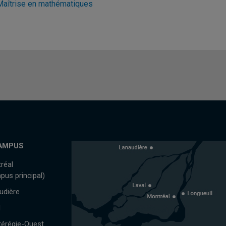
Maîtrise en mathématiques
AMPUS
réal
pus principal)
udière
l
érégie-Ouest