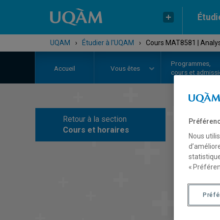
Étudi
UQAM
›
Étudier à l'UQAM
›
Cours MAT8581 | Analys
Programmes,
Accueil
Vous êtes
cours et admiss
Retour à la section
Préférenc
C
Cours et horaires
Nous utili
d’améliore
statistiqu
« Préféren
Préf