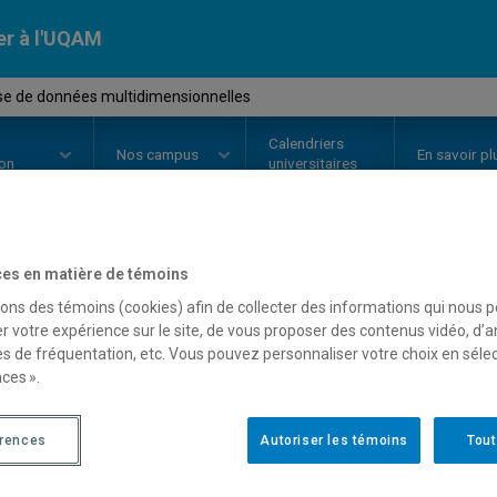
er à l'UQAM
e de données multidimensionnelles
Calendriers
Nos
campus
En savoir pl
ion
universitaires
es en matière de témoins
OURS
//
MAT8581
-
Analyse de d
sons des témoins (cookies) afin de collecter des informations qui nous 
r votre expérience sur le site, de vous proposer des contenus vidéo, d’a
multidimensionnelles
es de fréquentation, etc. Vous pouvez personnaliser votre choix en séle
ces ».
Description
Horaire - Été 2026
Horaire
érences
Autoriser les témoins
Tout