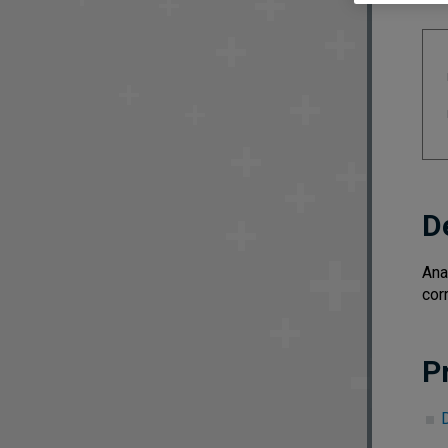
D
Ana
cor
P