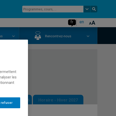
fr
en
us
Rencontrez-nous
onnées
permettent
nalyser les
ctionnant
 - Automne 2026
Horaire - Hiver 2027
 refuser