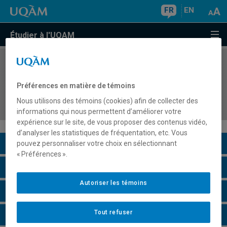
FR
EN
Étudier à l'UQAM
COURS
//
MAT865X
Séminaire thématique sur des problématiques
Préférences en matière de témoins
contemporaines en enseignement des
Nous utilisons des témoins (cookies) afin de collecter des
mathématiques
informations qui nous permettent d’améliorer votre
expérience sur le site, de vous proposer des contenus vidéo,
d’analyser les statistiques de fréquentation, etc. Vous
Description du cours
pouvez personnaliser votre choix en sélectionnant
« Préférences ».
Horaire - Été 2026
Autoriser les témoins
Horaire - Automne 2026
Tout refuser
Horaire - Hiver 2027