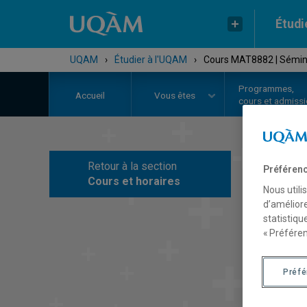
Étudi
UQAM
›
Étudier à l'UQAM
›
Cours MAT8882 | Sémina
Programmes,
Accueil
Vous êtes
cours et admiss
Retour à la section
Préférenc
C
Cours et horaires
Nous utili
d’améliore
statistiqu
« Préféren
Préf