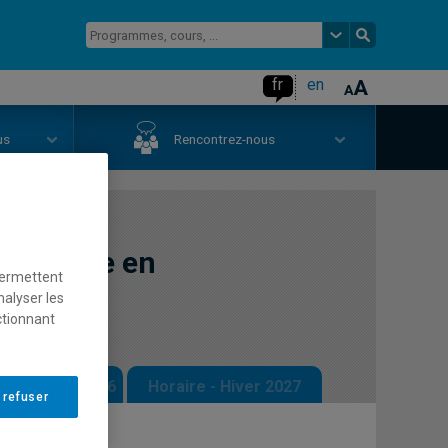
fr
en
us
Rencontrez-nous
 maîtrise en
permettent
nalyser les
ctionnant
 - Automne 2026
Horaire - Hiver 2027
 refuser