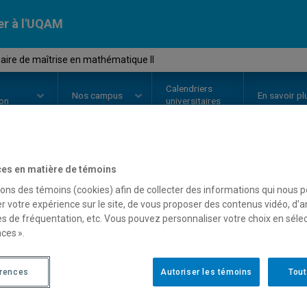
er à l'UQAM
ire de maîtrise en mathématique II
Calendriers
Nos
campus
En savoir pl
ion
universitaires
es en matière de témoins
OURS
//
MAT8882
-
Séminaire de
sons des témoins (cookies) afin de collecter des informations qui nous 
r votre expérience sur le site, de vous proposer des contenus vidéo, d’a
mathématique II
es de fréquentation, etc. Vous pouvez personnaliser votre choix en séle
ces ».
Description
Horaire - Été 2026
Horaire
érences
Autoriser les témoins
Tout