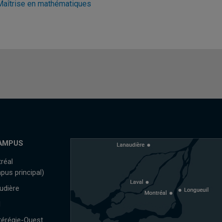
Maîtrise en mathématiques
AMPUS
réal
pus principal)
udière
l
érégie-Ouest