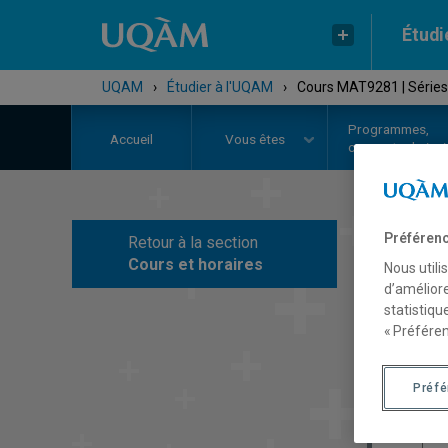
Étudi
UQAM
›
Étudier à l'UQAM
›
Cours MAT9281 | Séries
Programmes,
Accueil
Vous êtes
cours et admiss
Préférenc
Retour à la section
C
Cours et horaires
Nous utili
d’améliore
statistiqu
« Préféren
Préf