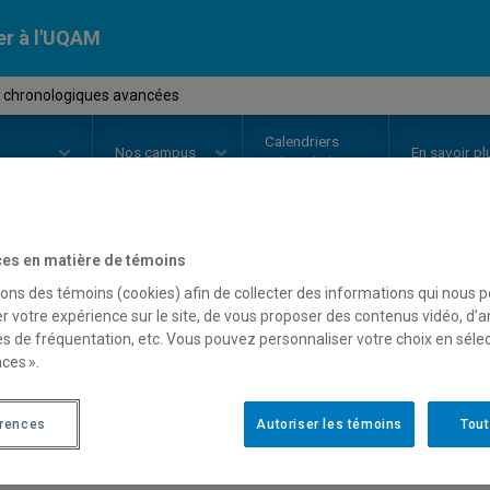
er à l'UQAM
 chronologiques avancées
Calendriers
Nos
campus
En savoir pl
ion
universitaires
es en matière de témoins
OURS
//
MAT9281
-
Séries chron
sons des témoins (cookies) afin de collecter des informations qui nous 
r votre expérience sur le site, de vous proposer des contenus vidéo, d’a
es de fréquentation, etc. Vous pouvez personnaliser votre choix en séle
ces ».
Description
Horaire - Été 2026
Horaire
érences
Autoriser les témoins
Tout