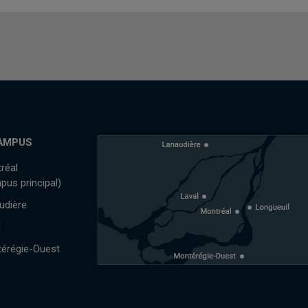
AMPUS
réal
pus principal)
udière
l
érégie-Ouest