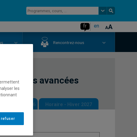
fr
en
us
Rencontrez-nous
ologiques avancées
permettent
nalyser les
ctionnant
 - Automne 2026
Horaire - Hiver 2027
 refuser