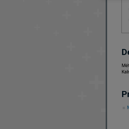
D
Mét
Kal
P