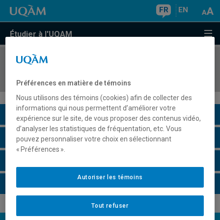
FR
EN
Étudier à l'UQAM
COURS
//
MAT9480
Statistique bayésienne et bayésienne empirique
Préférences en matière de témoins
Nous utilisons des témoins (cookies) afin de collecter des
informations qui nous permettent d’améliorer votre
Description du cours
expérience sur le site, de vous proposer des contenus vidéo,
d’analyser les statistiques de fréquentation, etc. Vous
Horaire - Été 2026
pouvez personnaliser votre choix en sélectionnant
« Préférences ».
Horaire - Automne 2026
Autoriser les témoins
Horaire - Hiver 2027
Tout refuser