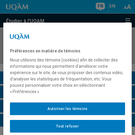
FR
EN
Étudier à l'UQAM
COURS
//
MBA8182
Études spécialisées en affaires municipales I
Préférences en matière de témoins
(Gestion des services municipaux)
Nous utilisons des témoins (cookies) afin de collecter des
informations qui nous permettent d’améliorer votre
expérience sur le site, de vous proposer des contenus vidéo,
Description du cours
d’analyser les statistiques de fréquentation, etc. Vous
pouvez personnaliser votre choix en sélectionnant
Horaire - Été 2026
« Préférences ».
Horaire - Automne 2026
Autoriser les témoins
Horaire - Hiver 2027
Tout refuser