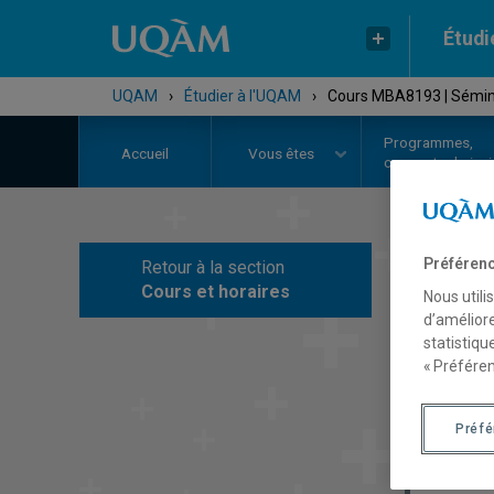
Étudi
UQAM
›
Étudier à l'UQAM
›
Cours MBA8193 | Sémina
Programmes,
Accueil
Vous êtes
cours et admiss
Préférenc
Retour à la section
C
Cours et horaires
Nous utili
d’améliore
statistiqu
« Préféren
Préf