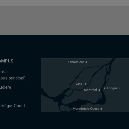
AMPUS
réal
pus principal)
udière
l
érégie-Ouest