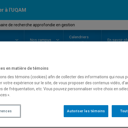
er à l'UQAM
ire de recherche approfondie en gestion
Calendriers
Nos
campus
En savoir pl
ion
universitaires
es en matière de témoins
OURS
//
MBA8193
-
Séminaire de
sons des témoins (cookies) afin de collecter des informations qui nous 
r votre expérience sur le site, de vous proposer des contenus vidéo, d’a
en gestion
es de fréquentation, etc. Vous pouvez personnaliser votre choix en séle
ces ».
Description
Horaire - Été 2026
Horaire
érences
Autoriser les témoins
Tout