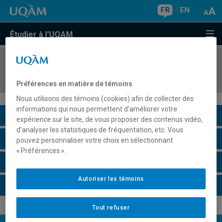
FR
EN
Étudier à l'UQAM
COURS
//
MBA8419
Technologie de la décision
Préférences en matière de témoins
Nous utilisons des témoins (cookies) afin de collecter des
informations qui nous permettent d’améliorer votre
Description du cours
expérience sur le site, de vous proposer des contenus vidéo,
d’analyser les statistiques de fréquentation, etc. Vous
Horaire - Été 2026
pouvez personnaliser votre choix en sélectionnant
« Préférences ».
Horaire - Automne 2026
Autoriser les témoins
Horaire - Hiver 2027
Tout refuser