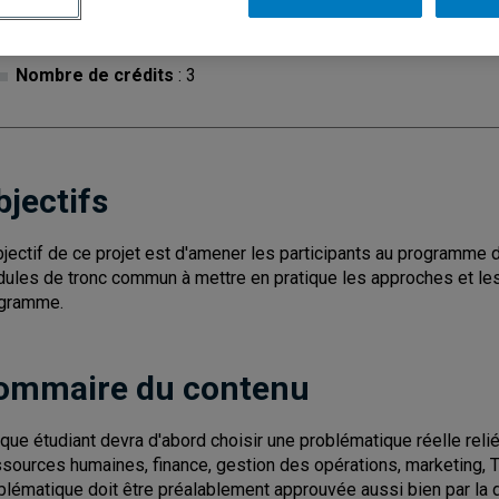
Cycle
: 2
Discipl
Nombre de crédits
: 3
bjectifs
bjectif de ce projet est d'amener les participants au programme
ules de tronc commun à mettre en pratique les approches et les
gramme.
ommaire du contenu
que étudiant devra d'abord choisir une problématique réelle relié
ssources humaines, finance, gestion des opérations, marketing, TI
blématique doit être préalablement approuvée aussi bien par la