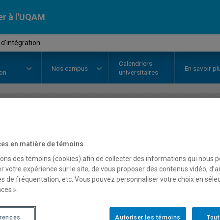
er à l'UQAM
d'intégration
Calendriers
Nos
campus
En savoir pl
ion
universitaires
OURS
//
MBA8948
-
Projet d'inté
es en matière de témoins
sons des témoins (cookies) afin de collecter des informations qui nous 
Description
Horaire - Été 2026
Horaire
r votre expérience sur le site, de vous proposer des contenus vidéo, d’a
es de fréquentation, etc. Vous pouvez personnaliser votre choix en séle
ces ».
érences
Autoriser les témoins
Tout