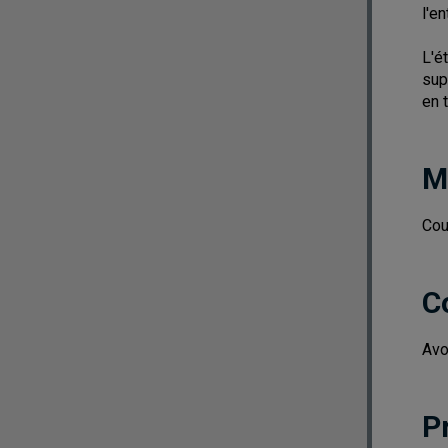
l'e
L'é
sup
en 
M
Cou
C
Avo
P