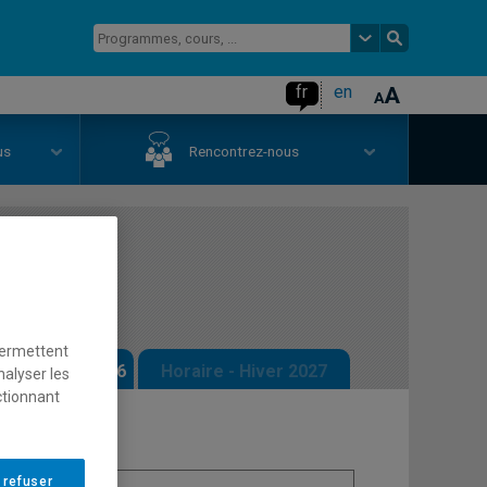
fr
en
us
Rencontrez-nous
gration
permettent
 - Automne 2026
Horaire - Hiver 2027
nalyser les
ctionnant
 refuser