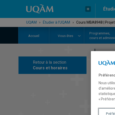
Étudi
UQAM
›
Étudier à l'UQAM
›
Cours MBA8948 | Projet 
Programmes,
Accueil
Vous êtes
cours et admiss
Retour à la section
C
Cours et horaires
Préférenc
Nous utili
d’améliore
statistiqu
« Préféren
Préf