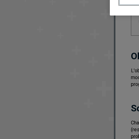
O
L'o
mod
pro
S
Cha
(re
pro