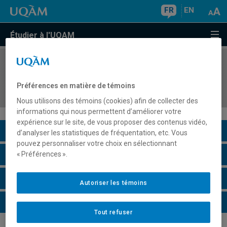
FR
EN
Étudier à l'UQAM
COURS
//
MBA8962
Gestion des organisations artistiques et
Préférences en matière de témoins
culturelles
Nous utilisons des témoins (cookies) afin de collecter des
informations qui nous permettent d’améliorer votre
expérience sur le site, de vous proposer des contenus vidéo,
Description du cours
d’analyser les statistiques de fréquentation, etc. Vous
pouvez personnaliser votre choix en sélectionnant
Horaire - Été 2026
« Préférences ».
Horaire - Automne 2026
Autoriser les témoins
Horaire - Hiver 2027
Tout refuser