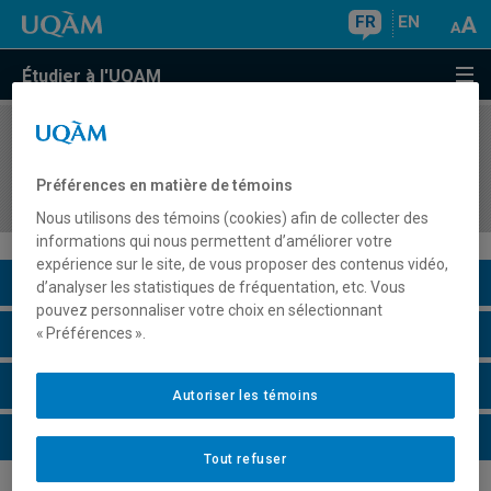
FR
EN
Étudier à l'UQAM
COURS
//
MDT8002
Enjeux contemporains de la recherche en
Préférences en matière de témoins
tourisme
Nous utilisons des témoins (cookies) afin de collecter des
informations qui nous permettent d’améliorer votre
expérience sur le site, de vous proposer des contenus vidéo,
Description du cours
d’analyser les statistiques de fréquentation, etc. Vous
pouvez personnaliser votre choix en sélectionnant
Horaire - Été 2026
« Préférences ».
Horaire - Automne 2026
Autoriser les témoins
Horaire - Hiver 2027
Tout refuser