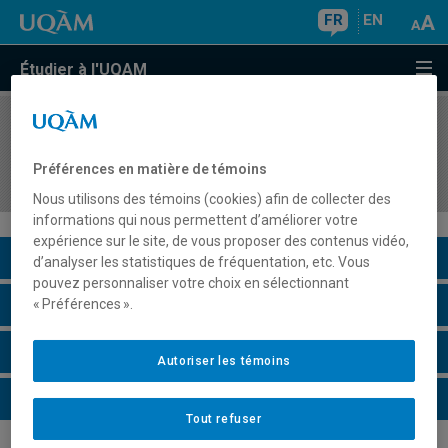
FR
EN
Étudier à l'UQAM
COURS
//
MDT8002
Enjeux contemporains de la recherche en
Préférences en matière de témoins
tourisme
Nous utilisons des témoins (cookies) afin de collecter des
informations qui nous permettent d’améliorer votre
expérience sur le site, de vous proposer des contenus vidéo,
Description du cours
d’analyser les statistiques de fréquentation, etc. Vous
pouvez personnaliser votre choix en sélectionnant
Horaire - Été 2026
« Préférences ».
Horaire - Automne 2026
Autoriser les témoins
Horaire - Hiver 2027
Tout refuser