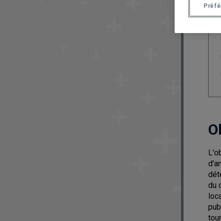
Préf
O
L'o
d'a
dét
du 
loc
pub
tou