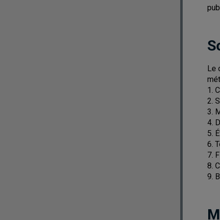
pub
S
Le 
mét
1. 
2. 
3. 
4. 
5. 
6. 
7. 
8. 
9. 
M