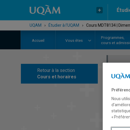
Étudi
UQAM
›
Étudier à l'UQAM
›
Cours MDT8134 | Dimen
Programmes,
Accueil
Vous êtes
cours et admiss
Retour à la section
C
Cours et horaires
Préférenc
Nous utili
d’améliore
statistiqu
« Préféren