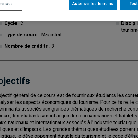
érences
Autoriser les témoins
Tout
Cycle
: 2
Discipl
tourism
Type de cours
: Magistral
Nombre de crédits
: 3
bjectifs
bjectif général de ce cours est de fournir aux étudiants les co
nalyser les aspects économiques du tourisme. Pour ce faire, le c
erminants associés aux grandes thématiques de recherche conte
cours, les étudiants auront acquis les connaissances et habilet
aux, nationaux et internationaux associés à l'industrie touristiqu
liques et d'impacts. Les grandes thématiques étudiées portent sur
ristique, le développement durable du tourisme et le code d'éth