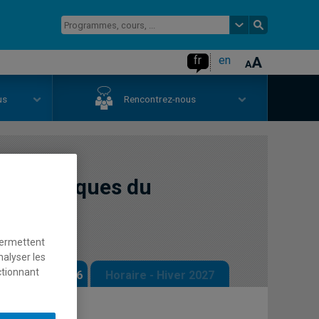
fr
en
us
Rencontrez-nous
économiques du
permettent
nalyser les
ctionnant
 - Automne 2026
Horaire - Hiver 2027