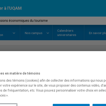
er à l'UQAM
sions économiques du tourisme
Calendriers
Nos
campus
En savoir pl
ion
universitaires
OURS
//
MDT8134
-
Dimensions 
tourisme
es en matière de témoins
sons des témoins (cookies) afin de collecter des informations qui nous 
r votre expérience sur le site, de vous proposer des contenus vidéo, d’a
es de fréquentation, etc. Vous pouvez personnaliser votre choix en séle
Description
Horaire - Été 2026
Horaire
ces ».