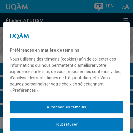
FR
EN
Étudier à l'UQAM
COURS
//
MDT8213
Comportement des consommateurs en tourisme
Préférences en matière de témoins
Nous utilisons des témoins (cookies) afin de collecter des
informations qui nous permettent d’améliorer votre
Description du cours
expérience sur le site, de vous proposer des contenus vidéo,
d’analyser les statistiques de fréquentation, etc. Vous
Horaire - Été 2026
pouvez personnaliser votre choix en sélectionnant
« Préférences ».
Horaire - Automne 2026
Autoriser les témoins
Horaire - Hiver 2027
Tout refuser