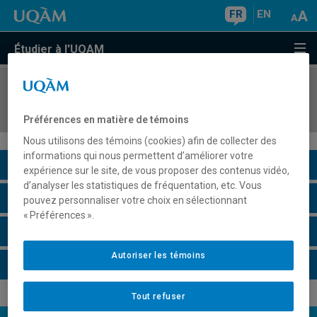
FR
EN
Étudier à l'UQAM
COURS
//
MDT8213
Comportement des consommateurs en tourisme
Préférences en matière de témoins
Nous utilisons des témoins (cookies) afin de collecter des
informations qui nous permettent d’améliorer votre
Description du cours
expérience sur le site, de vous proposer des contenus vidéo,
d’analyser les statistiques de fréquentation, etc. Vous
Horaire - Été 2026
pouvez personnaliser votre choix en sélectionnant
« Préférences ».
Horaire - Automne 2026
Autoriser les témoins
Horaire - Hiver 2027
Tout refuser