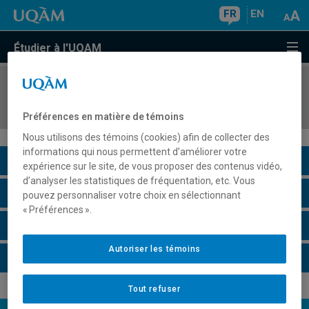
FR
EN
Étudier à l'UQAM
COURS
//
MDT8215
Gouvernance des territoires touristiques
Préférences en matière de témoins
Nous utilisons des témoins (cookies) afin de collecter des
informations qui nous permettent d’améliorer votre
Description du cours
expérience sur le site, de vous proposer des contenus vidéo,
d’analyser les statistiques de fréquentation, etc. Vous
Horaire - Été 2026
pouvez personnaliser votre choix en sélectionnant
« Préférences ».
Horaire - Automne 2026
Autoriser les témoins
Horaire - Hiver 2027
Tout refuser