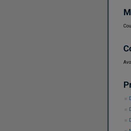
M
Cou
C
Avo
P