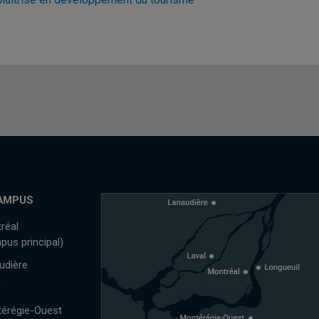
AMPUS
réal
pus principal)
udière
l
érégie-Ouest