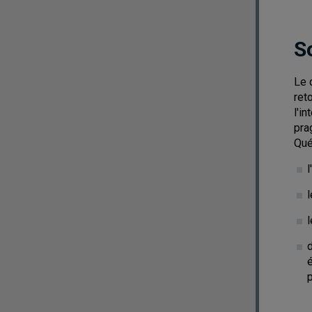
S
Le 
ret
l'i
pra
Qué
l
l
l