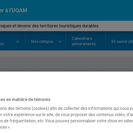
er à l'UQAM
ues et devenir des territoires touristiques durables
Calendriers
Nos
campus
En savoir pl
ion
universitaires
OURS
//
MDT8302
-
Dynamiques e
territoires touristiques 
es en matière de témoins
sons des témoins (cookies) afin de collecter des informations qui nous 
Description
Horaire - Été 2026
Horaire
r votre expérience sur le site, de vous proposer des contenus vidéo, d’a
es de fréquentation, etc. Vous pouvez personnaliser votre choix en séle
ces ».