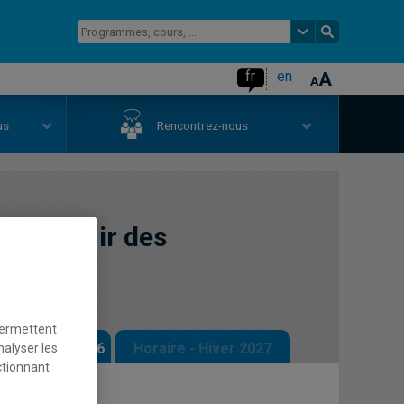
fr
en
us
Rencontrez-nous
t devenir des
durables
permettent
 - Automne 2026
Horaire - Hiver 2027
nalyser les
ctionnant