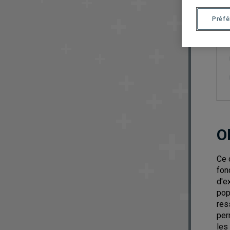
Préf
O
Ce 
fon
d'e
pop
res
per
les