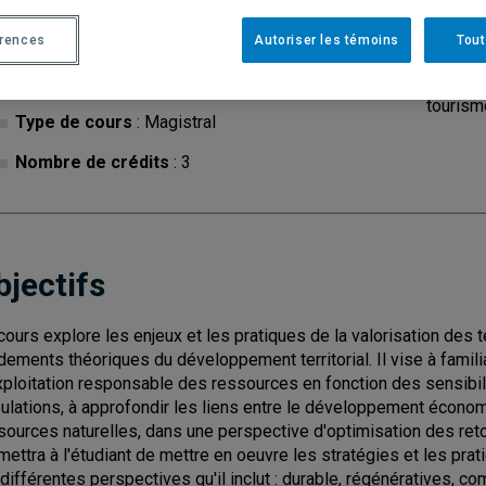
érences
Autoriser les témoins
Tout
Cycle
: 2
Discipl
tourism
Type de cours
: Magistral
Nombre de crédits
: 3
bjectifs
cours explore les enjeux et les pratiques de la valorisation des te
dements théoriques du développement territorial. Il vise à familia
xploitation responsable des ressources en fonction des sensibi
ulations, à approfondir les liens entre le développement économi
sources naturelles, dans une perspective d'optimisation des re
mettra à l'étudiant de mettre en oeuvre les stratégies et les prat
 différentes perspectives qu'il inclut : durable, régénératives, co