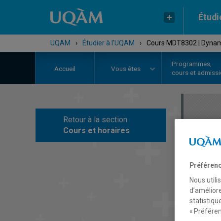
Étudi
UQAM
›
Étudier à l'UQAM
›
Cours MDT8302 | Dynamiq
Programmes,
Accueil
Vous êtes
cours et admiss
Retour à la section
C
Cours et horaires
Préférenc
Nous utili
d’améliore
statistiqu
« Préféren