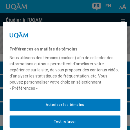
FR
EN
Étudier à l'UQAM
COURS
//
MDT8313
Gestion de projets touristiques
Préférences en matière de témoins
Nous utilisons des témoins (cookies) afin de collecter des
informations qui nous permettent d’améliorer votre
Description du cours
expérience sur le site, de vous proposer des contenus vidéo,
d’analyser les statistiques de fréquentation, etc. Vous
Horaire - Été 2026
pouvez personnaliser votre choix en sélectionnant
« Préférences ».
Horaire - Automne 2026
Autoriser les témoins
Horaire - Hiver 2027
Tout refuser