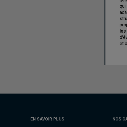
qui
ada
str
pro
les
d'é
et 
EN SAVOIR PLUS
NOS C