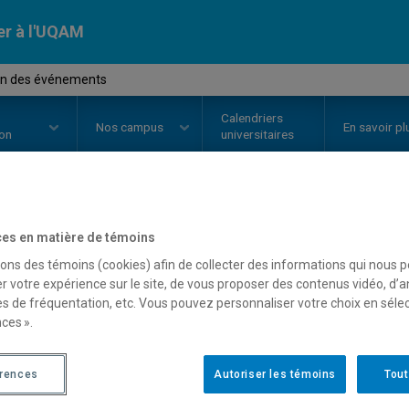
er à l'UQAM
on des événements
Calendriers
Nos
campus
En savoir pl
ion
universitaires
OURS
//
MDT8331
-
Gestion des 
es en matière de témoins
sons des témoins (cookies) afin de collecter des informations qui nous 
r votre expérience sur le site, de vous proposer des contenus vidéo, d’a
es de fréquentation, etc. Vous pouvez personnaliser votre choix en séle
Description
Horaire - Été 2026
Horaire
ces ».
érences
Autoriser les témoins
Tout