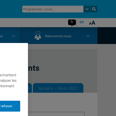
fr
en
us
Rencontrez-nous
événements
permettent
nalyser les
ctionnant
 - Automne 2026
Horaire - Hiver 2027
 refuser