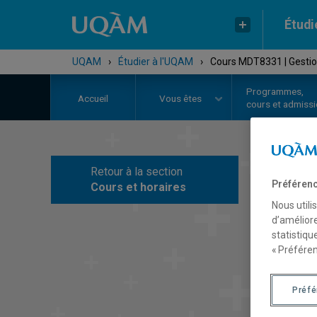
Étudi
UQAM
›
Étudier à l'UQAM
›
Cours MDT8331 | Gesti
Programmes,
Accueil
Vous êtes
cours et admiss
Retour à la section
C
Préférenc
Cours et horaires
Nous utili
d’améliore
statistiqu
« Préféren
Préf