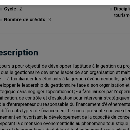
Cycle
: 2
Discipl
tourism
Nombre de crédits
: 3
escription
cours a pour objectif de développer l'aptitude à la gestion du pr
n que le gestionnaire devienne leader de son organisation et maî
e : - à familiariser les étudiants à la gestion événementielle, qu'el
elopper le leadership du gestionnaire face à son organisation et
atégique sans négliger l'opérationnel ; - à familiariser par l'expé
nification, de contrôle et d'évaluation pour intervenir stratégique
rôle d'entrepreneur du responsable du financement d'événements et
 différents types de financement. Le cours présente une vue d'
nement en favorisant le développement de la capacité de concev
orporant la dimension événementielle au phénomène touristique. 
tion et de promotion, adaptables à tout événement, qui facilitent 