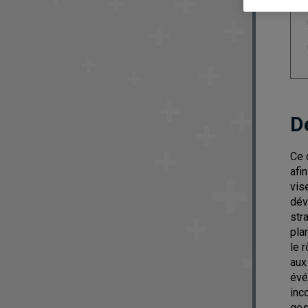
D
Ce 
afi
vis
dév
str
pla
le 
aux
évé
inc
ges