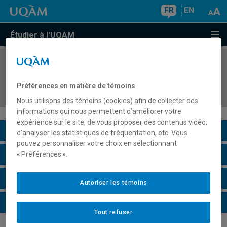
FR
EN
Étudier à l'UQAM
COURS
//
MDT8433
Séminaire : Création et valorisation des sites
Préférences en matière de témoins
touristiques
Nous utilisons des témoins (cookies) afin de collecter des
informations qui nous permettent d’améliorer votre
expérience sur le site, de vous proposer des contenus vidéo,
Description du cours
d’analyser les statistiques de fréquentation, etc. Vous
pouvez personnaliser votre choix en sélectionnant
Horaire - Été 2026
« Préférences ».
Horaire - Automne 2026
Autoriser les témoins
Horaire - Hiver 2027
Tout refuser