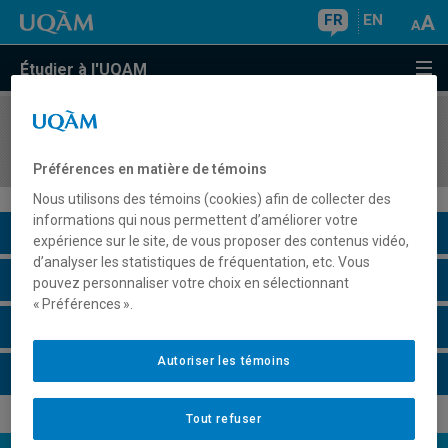
FR
EN
Étudier à l'UQAM
COURS
//
MDT8437
Séminaire : Tourisme et transport
Préférences en matière de témoins
Nous utilisons des témoins (cookies) afin de collecter des
informations qui nous permettent d’améliorer votre
Description du cours
expérience sur le site, de vous proposer des contenus vidéo,
d’analyser les statistiques de fréquentation, etc. Vous
Horaire - Été 2026
pouvez personnaliser votre choix en sélectionnant
« Préférences ».
Horaire - Automne 2026
Autoriser les témoins
Horaire - Hiver 2027
Tout refuser