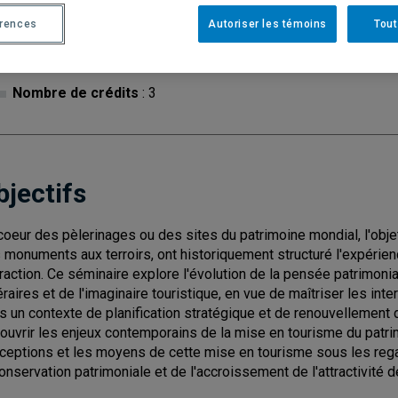
érences
Autoriser les témoins
Tout
Cycle
: 2
Discipl
tourism
Type de cours
: Magistral
Nombre de crédits
: 3
bjectifs
coeur des pèlerinages ou des sites du patrimoine mondial, l'obje
 monuments aux terroirs, ont historiquement structuré l'expérience
ttraction. Ce séminaire explore l'évolution de la pensée patrimon
néraires et de l'imaginaire touristique, en vue de maîtriser les int
s un contexte de planification stratégique et de renouvellement de 
ouvrir les enjeux contemporains de la mise en tourisme du patrim
ceptions et les moyens de cette mise en tourisme sous les regar
conservation patrimoniale et de l'accroissement de l'attractivité 