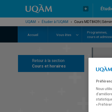
Étudi
UQAM
›
Étudier à l'UQAM
›
Cours MDT8439 | Sémina
Programmes,
Accueil
Vous êtes
cours et admiss
Retour à la section
C
Cours et horaires
Préférenc
Nous utili
d’améliore
statistiqu
« Préféren