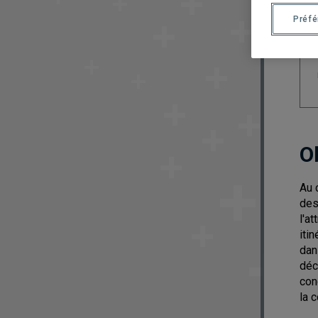
Préf
O
Au 
des
l'a
iti
dan
déc
con
la 