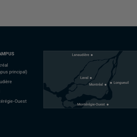
AMPUS
réal
pus principal)
udière
l
érégie-Ouest