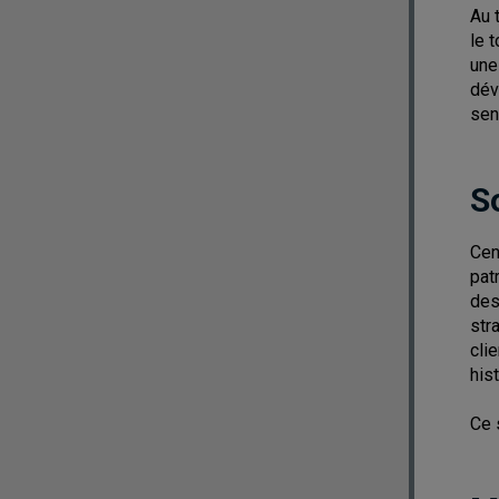
Au 
le 
une
dév
sen
S
Cen
pat
des
str
cli
his
Ce 