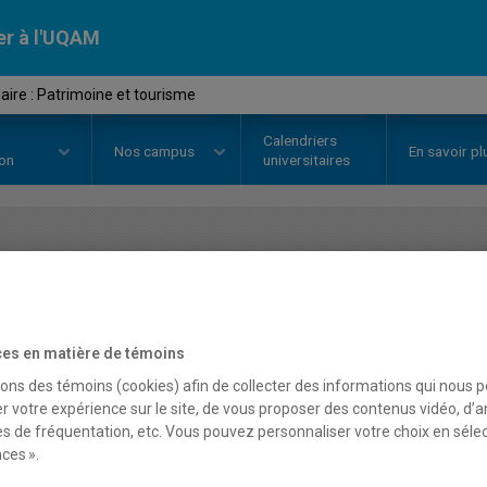
er à l'UQAM
ire : Patrimoine et tourisme
Calendriers
Nos
campus
En savoir pl
ion
universitaires
OURS
//
MDT8439
-
Séminaire : P
es en matière de témoins
Description
Horaire - Été 2026
Horaire
sons des témoins (cookies) afin de collecter des informations qui nous 
r votre expérience sur le site, de vous proposer des contenus vidéo, d’a
es de fréquentation, etc. Vous pouvez personnaliser votre choix en séle
ces ».