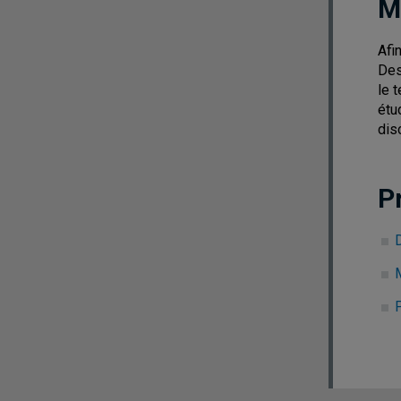
M
Afi
Des
le 
étu
dis
P