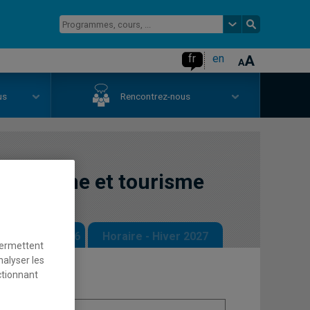
fr
en
us
Rencontrez-nous
atrimoine et tourisme
 - Automne 2026
Horaire - Hiver 2027
permettent
nalyser les
ctionnant