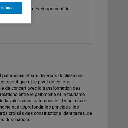
 refuser
ine
: Maîtrise en développement du
e
t patrimonial et ses diverses déclinaisons,
 touristique et le pivot de celle-ci :
iale de concert avec la transformation des
errelations entre le patrimoine et le tourisme
la valorisation patrimoniale. Il vise à faire
oine et à approfondir les principes, les
ds croisés des constructions identitaires, de
des destinations.