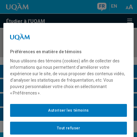
FR
EN
Étudier à l'UQAM
COURS
//
MDT8439
Séminaire : Patrimoine et tourisme
Préférences en matière de témoins
Nous utilisons des témoins (cookies) afin de collecter des
informations qui nous permettent d’améliorer votre
Description du cours
expérience sur le site, de vous proposer des contenus vidéo,
d’analyser les statistiques de fréquentation, etc. Vous
Horaire - Été 2026
pouvez personnaliser votre choix en sélectionnant
« Préférences ».
Horaire - Automne 2026
Autoriser les témoins
Horaire - Hiver 2027
Tout refuser