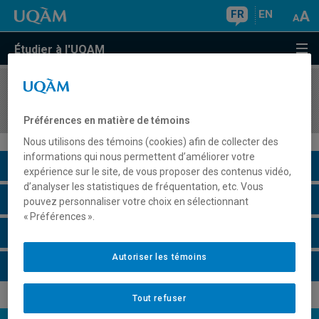
FR
EN
Étudier à l'UQAM
COURS
//
MDT843X
Séminaire thématique d'actualité
Préférences en matière de témoins
Nous utilisons des témoins (cookies) afin de collecter des
informations qui nous permettent d’améliorer votre
Description du cours
expérience sur le site, de vous proposer des contenus vidéo,
d’analyser les statistiques de fréquentation, etc. Vous
Horaire - Été 2026
pouvez personnaliser votre choix en sélectionnant
« Préférences ».
Horaire - Automne 2026
Autoriser les témoins
Horaire - Hiver 2027
Tout refuser