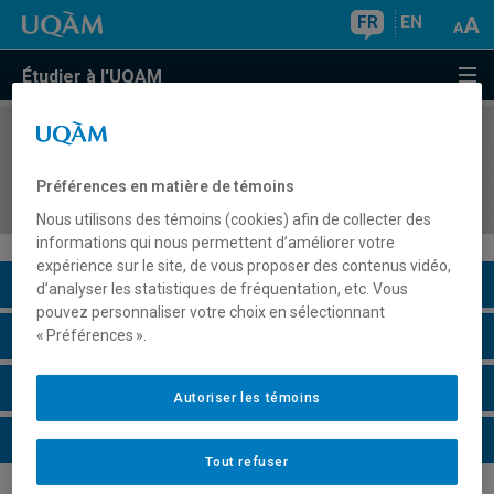
FR
EN
Étudier à l'UQAM
COURS
//
MDT8817
Projet d'intervention de recherche appliquée en
Préférences en matière de témoins
tourisme
Nous utilisons des témoins (cookies) afin de collecter des
informations qui nous permettent d’améliorer votre
expérience sur le site, de vous proposer des contenus vidéo,
Description du cours
d’analyser les statistiques de fréquentation, etc. Vous
pouvez personnaliser votre choix en sélectionnant
Horaire - Été 2026
« Préférences ».
Horaire - Automne 2026
Autoriser les témoins
Horaire - Hiver 2027
Tout refuser