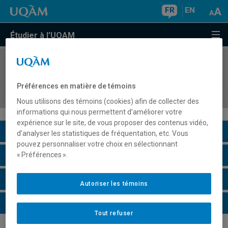
FR
EN
Étudier à l'UQAM
COURS
//
MDT8901
Stage en développement des entreprises et
Préférences en matière de témoins
territoires touristiques
Nous utilisons des témoins (cookies) afin de collecter des
informations qui nous permettent d’améliorer votre
expérience sur le site, de vous proposer des contenus vidéo,
Description du cours
d’analyser les statistiques de fréquentation, etc. Vous
pouvez personnaliser votre choix en sélectionnant
Horaire - Été 2026
« Préférences ».
Horaire - Automne 2026
Autoriser les témoins
Horaire - Hiver 2027
Tout refuser