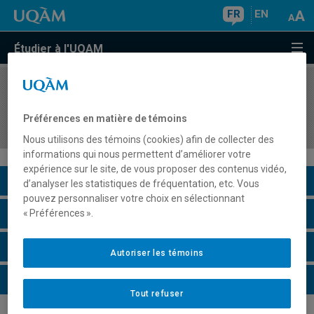
FR
EN
Étudier à l'UQAM
COURS
//
MDT8901
Stage en développement des entreprises et
Préférences en matière de témoins
territoires touristiques
Nous utilisons des témoins (cookies) afin de collecter des
informations qui nous permettent d’améliorer votre
expérience sur le site, de vous proposer des contenus vidéo,
Description du cours
d’analyser les statistiques de fréquentation, etc. Vous
pouvez personnaliser votre choix en sélectionnant
Horaire - Été 2026
« Préférences ».
Horaire - Automne 2026
Autoriser les témoins
Horaire - Hiver 2027
Tout refuser