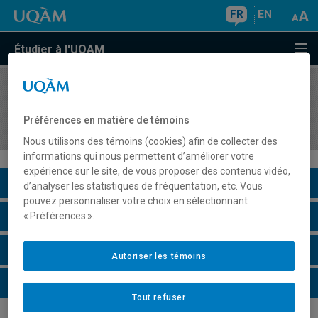
FR
EN
Étudier à l'UQAM
COURS
//
MDT8902
Travail dirigé en développement des entreprises
Préférences en matière de témoins
et territoires touristiques
Nous utilisons des témoins (cookies) afin de collecter des
informations qui nous permettent d’améliorer votre
expérience sur le site, de vous proposer des contenus vidéo,
Description du cours
d’analyser les statistiques de fréquentation, etc. Vous
pouvez personnaliser votre choix en sélectionnant
Horaire - Été 2026
« Préférences ».
Horaire - Automne 2026
Autoriser les témoins
Horaire - Hiver 2027
Tout refuser