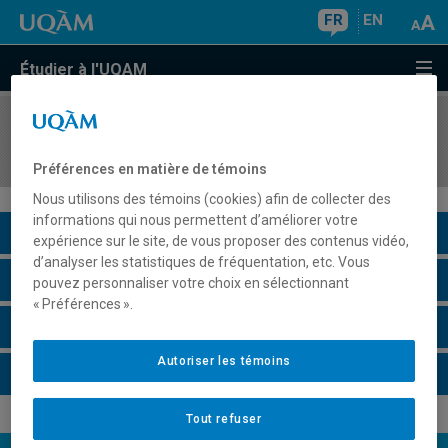
FR
EN
Étudier à l'UQAM
COURS
//
MDT8918
Intervention de recherche appliquée en tourisme
Préférences en matière de témoins
Nous utilisons des témoins (cookies) afin de collecter des
informations qui nous permettent d’améliorer votre
Description du cours
expérience sur le site, de vous proposer des contenus vidéo,
d’analyser les statistiques de fréquentation, etc. Vous
Horaire - Été 2026
pouvez personnaliser votre choix en sélectionnant
« Préférences ».
Horaire - Automne 2026
Autoriser les témoins
Horaire - Hiver 2027
Tout refuser