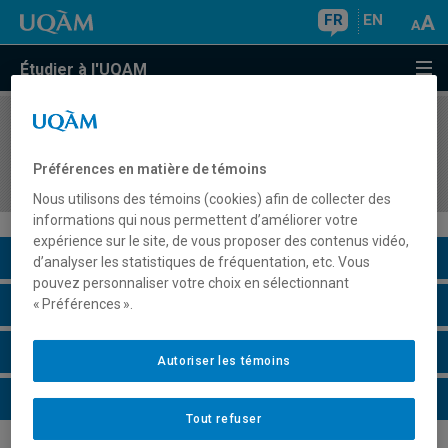
FR
EN
Étudier à l'UQAM
COURS
//
MDT8919
Rapport d'intervention de recherche appliquée en
Préférences en matière de témoins
tourisme
Nous utilisons des témoins (cookies) afin de collecter des
informations qui nous permettent d’améliorer votre
expérience sur le site, de vous proposer des contenus vidéo,
Description du cours
d’analyser les statistiques de fréquentation, etc. Vous
pouvez personnaliser votre choix en sélectionnant
Horaire - Été 2026
« Préférences ».
Horaire - Automne 2026
Autoriser les témoins
Horaire - Hiver 2027
Tout refuser