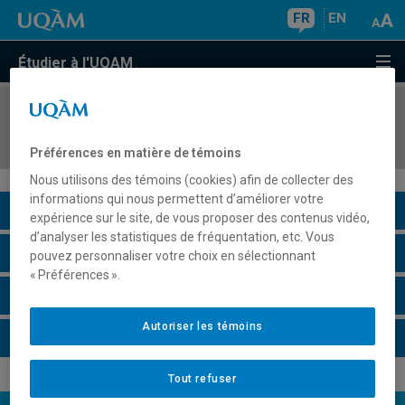
FR
EN
Étudier à l'UQAM
COURS
//
MDT8921
Projet de mémoire
Préférences en matière de témoins
Nous utilisons des témoins (cookies) afin de collecter des
informations qui nous permettent d’améliorer votre
Description du cours
expérience sur le site, de vous proposer des contenus vidéo,
d’analyser les statistiques de fréquentation, etc. Vous
Horaire - Été 2026
pouvez personnaliser votre choix en sélectionnant
« Préférences ».
Horaire - Automne 2026
Autoriser les témoins
Horaire - Hiver 2027
Tout refuser