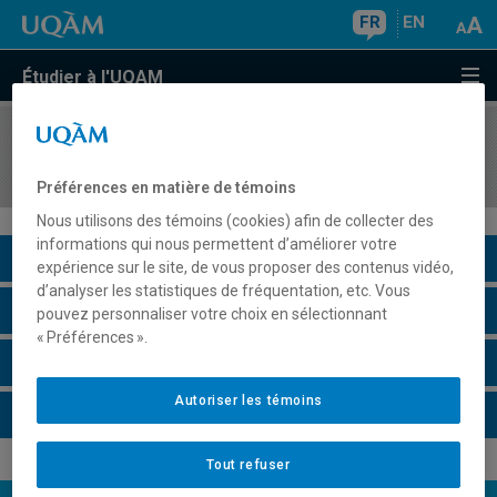
FR
EN
Étudier à l'UQAM
COURS
//
MDT8921
Projet de mémoire
Préférences en matière de témoins
Nous utilisons des témoins (cookies) afin de collecter des
informations qui nous permettent d’améliorer votre
Description du cours
expérience sur le site, de vous proposer des contenus vidéo,
d’analyser les statistiques de fréquentation, etc. Vous
Horaire - Été 2026
pouvez personnaliser votre choix en sélectionnant
« Préférences ».
Horaire - Automne 2026
Autoriser les témoins
Horaire - Hiver 2027
Tout refuser