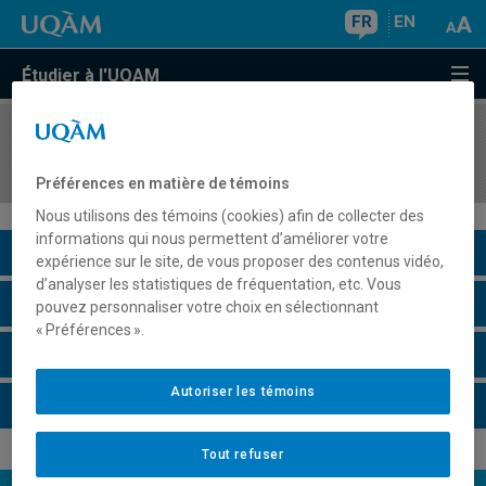
FR
EN
Étudier à l'UQAM
COURS
//
MET3122
La gestion des PME
Préférences en matière de témoins
Nous utilisons des témoins (cookies) afin de collecter des
informations qui nous permettent d’améliorer votre
Description du cours
expérience sur le site, de vous proposer des contenus vidéo,
d’analyser les statistiques de fréquentation, etc. Vous
Horaire - Été 2026
pouvez personnaliser votre choix en sélectionnant
« Préférences ».
Horaire - Automne 2026
Autoriser les témoins
Horaire - Hiver 2027
Tout refuser