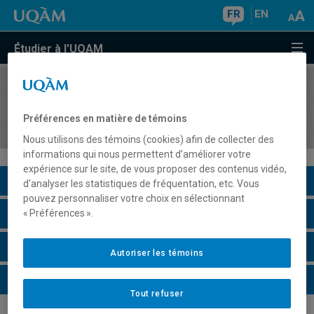
FR
EN
Étudier à l'UQAM
COURS
//
MET7005
Séminaire méthodologique en TI pour le stage
Préférences en matière de témoins
ou le travail dirigé
Nous utilisons des témoins (cookies) afin de collecter des
informations qui nous permettent d’améliorer votre
expérience sur le site, de vous proposer des contenus vidéo,
Description du cours
d’analyser les statistiques de fréquentation, etc. Vous
pouvez personnaliser votre choix en sélectionnant
Horaire - Été 2026
« Préférences ».
Horaire - Automne 2026
Autoriser les témoins
Horaire - Hiver 2027
Tout refuser