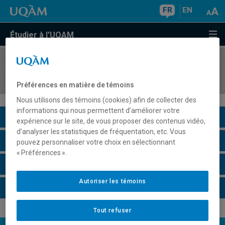
FR
EN
Étudier à l'UQAM
COURS
//
MET8120
Analytique descriptive et données volumineuses
Préférences en matière de témoins
Nous utilisons des témoins (cookies) afin de collecter des
informations qui nous permettent d’améliorer votre
Description du cours
expérience sur le site, de vous proposer des contenus vidéo,
d’analyser les statistiques de fréquentation, etc. Vous
Horaire - Été 2026
pouvez personnaliser votre choix en sélectionnant
« Préférences ».
Horaire - Automne 2026
Autoriser les témoins
Horaire - Hiver 2027
Tout refuser