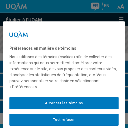
FR
EN
Étudier à l'UQAM
COURS
//
MET8130
Analytique prédictive d'affaires
Préférences en matière de témoins
Nous utilisons des témoins (cookies) afin de collecter des
informations qui nous permettent d’améliorer votre
Description du cours
expérience sur le site, de vous proposer des contenus vidéo,
d’analyser les statistiques de fréquentation, etc. Vous
Horaire - Été 2026
pouvez personnaliser votre choix en sélectionnant
« Préférences ».
Horaire - Automne 2026
Autoriser les témoins
Horaire - Hiver 2027
Tout refuser