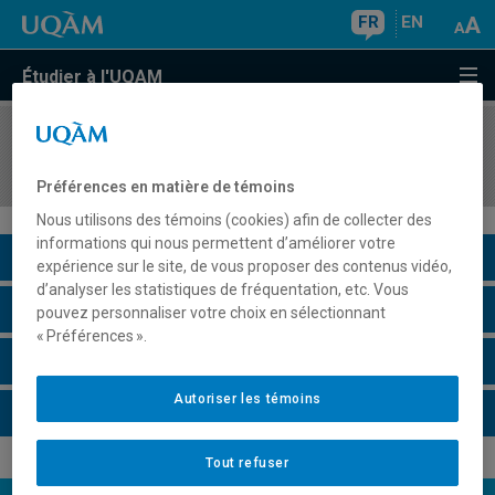
FR
EN
Étudier à l'UQAM
COURS
//
MET8130
Analytique prédictive d'affaires
Préférences en matière de témoins
Nous utilisons des témoins (cookies) afin de collecter des
informations qui nous permettent d’améliorer votre
Description du cours
expérience sur le site, de vous proposer des contenus vidéo,
d’analyser les statistiques de fréquentation, etc. Vous
Horaire - Été 2026
pouvez personnaliser votre choix en sélectionnant
« Préférences ».
Horaire - Automne 2026
Autoriser les témoins
Horaire - Hiver 2027
Tout refuser