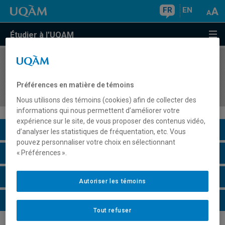
FR
EN
Étudier à l'UQAM
COURS
//
MET8418
Gestion des technologies IoT dans les
Préférences en matière de témoins
organisations
Nous utilisons des témoins (cookies) afin de collecter des
informations qui nous permettent d’améliorer votre
expérience sur le site, de vous proposer des contenus vidéo,
Description du cours
d’analyser les statistiques de fréquentation, etc. Vous
pouvez personnaliser votre choix en sélectionnant
Horaire - Été 2026
« Préférences ».
Horaire - Automne 2026
Autoriser les témoins
Horaire - Hiver 2027
Tout refuser