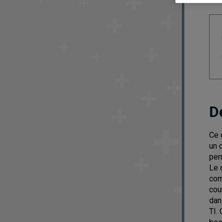
D
Ce 
un 
per
Le 
com
cou
dan
TI.