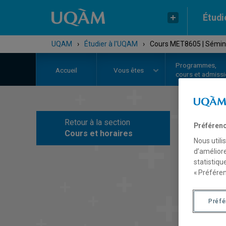
Étudi
UQAM
›
Étudier à l'UQAM
›
Cours MET8605 | Sémina
Programmes,
Accueil
Vous êtes
cours et admiss
Retour à la section
Préférenc
C
Cours et horaires
Nous utili
d’améliore
statistiqu
« Préféren
Préf