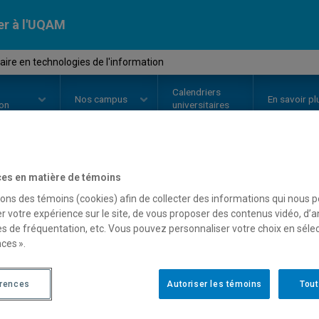
er à l'UQAM
ire en technologies de l'information
Calendriers
Nos
campus
En savoir pl
ion
universitaires
es en matière de témoins
OURS
//
MET8605
-
Séminaire en
sons des témoins (cookies) afin de collecter des informations qui nous 
l'information
r votre expérience sur le site, de vous proposer des contenus vidéo, d’a
es de fréquentation, etc. Vous pouvez personnaliser votre choix en séle
ces ».
Description
Horaire - Été 2026
Horaire
érences
Autoriser les témoins
Tout