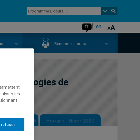
fr
en
us
Rencontrez-nous
 technologies de
permettent
nalyser les
ctionnant
 - Automne 2026
Horaire - Hiver 2027
 refuser