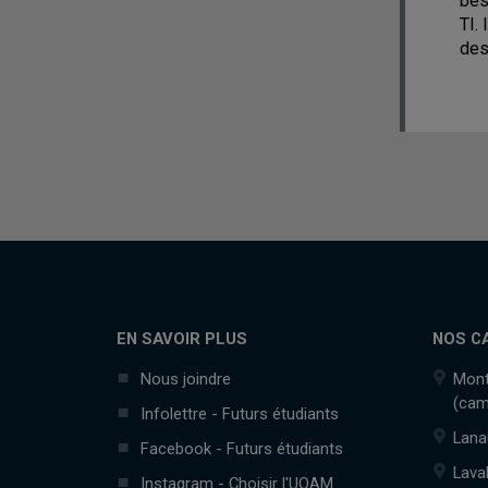
bes
TI.
des
EN SAVOIR PLUS
NOS C
Nous joindre
Mont
(cam
Infolettre - Futurs étudiants
Lana
Facebook - Futurs étudiants
Lava
Instagram - Choisir l'UQAM