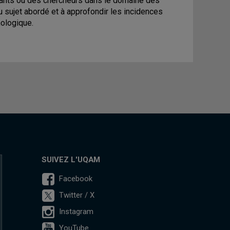
nants ou des chercheurs dans le domaine des
du sujet abordé et à approfondir les incidences
nologique.
SUIVEZ L'UQAM
Facebook
Twitter / X
Instagram
YouTube