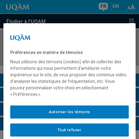
FR
EN
Étudier à l'UQAM
COURS
//
MGL7260
Exigences et spécifications de systèmes
Préférences en matière de témoins
logiciels
Nous utilisons des témoins (cookies) afin de collecter des
informations qui nous permettent d’améliorer votre
expérience sur le site, de vous proposer des contenus vidéo,
Description du cours
d’analyser les statistiques de fréquentation, etc. Vous
pouvez personnaliser votre choix en sélectionnant
Horaire - Été 2026
« Préférences ».
Horaire - Automne 2026
Autoriser les témoins
Horaire - Hiver 2027
Tout refuser