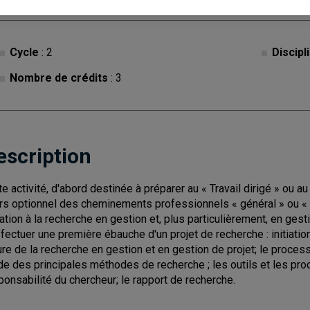
Cycle
: 2
Discipl
Nombre de crédits
: 3
escription
te activité, d'abord destinée à préparer au « Travail dirigé » ou
rs optionnel des cheminements professionnels « général » ou « s
tiation à la recherche en gestion et, plus particulièrement, en gest
ffectuer une première ébauche d'un projet de recherche : initiatio
ure de la recherche en gestion et en gestion de projet; le proces
de des principales méthodes de recherche ; les outils et les pro
ponsabilité du chercheur; le rapport de recherche.