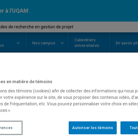
er à l'UQAM
es de recherche en gestion de projet
Calendriers
Nos
campus
En savoir pl
ion
universitaires
OURS
//
MGP7044
-
Méthodes de 
es en matière de témoins
sons des témoins (cookies) afin de collecter des informations qui nous 
de projet
r votre expérience sur le site, de vous proposer des contenus vidéo, d’a
es de fréquentation, etc. Vous pouvez personnaliser votre choix en séle
ces ».
Description
Horaire - Été 2026
Horaire
érences
Autoriser les témoins
Tout