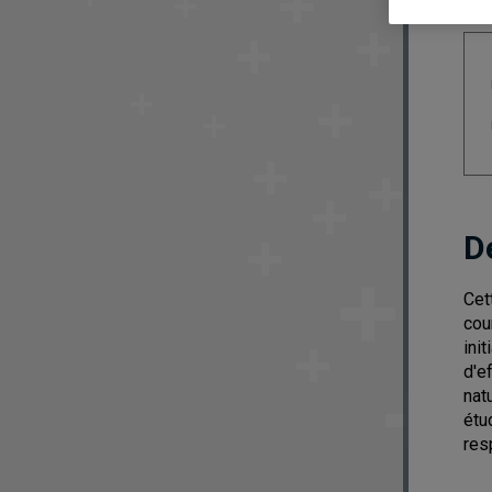
D
Cet
cou
ini
d'e
nat
étu
res