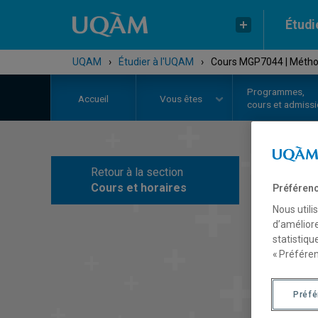
Étudi
UQAM
›
Étudier à l'UQAM
›
Cours MGP7044 | Méthod
Programmes,
Accueil
Vous êtes
cours et admiss
Retour à la section
C
Cours et horaires
Préférenc
Nous utili
d’améliore
statistiqu
« Préféren
Préf