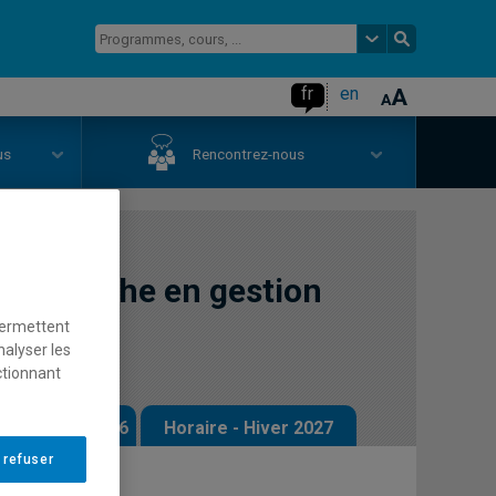
fr
en
us
Rencontrez-nous
recherche en gestion
permettent
nalyser les
ctionnant
 - Automne 2026
Horaire - Hiver 2027
 refuser