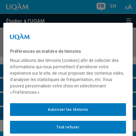
FR
EN
Étudier à l'UQAM
COURS
//
MGP7044
Méthodes de recherche en gestion de projet
Préférences en matière de témoins
Nous utilisons des témoins (cookies) afin de collecter des
informations qui nous permettent d’améliorer votre
Description du cours
expérience sur le site, de vous proposer des contenus vidéo,
d’analyser les statistiques de fréquentation, etc. Vous
Horaire - Été 2026
pouvez personnaliser votre choix en sélectionnant
« Préférences ».
Horaire - Automne 2026
Autoriser les témoins
Horaire - Hiver 2027
Tout refuser