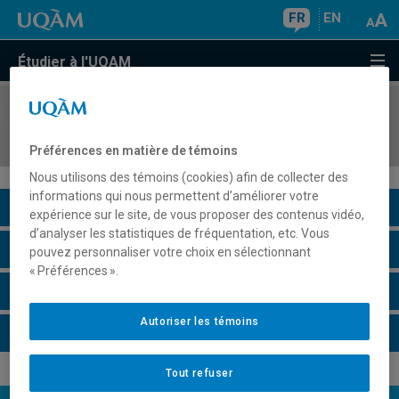
FR
EN
Étudier à l'UQAM
COURS
//
MGP7233
Intelligence artificielle en contexte de projet
Préférences en matière de témoins
Nous utilisons des témoins (cookies) afin de collecter des
informations qui nous permettent d’améliorer votre
Description du cours
expérience sur le site, de vous proposer des contenus vidéo,
d’analyser les statistiques de fréquentation, etc. Vous
Horaire - Été 2026
pouvez personnaliser votre choix en sélectionnant
« Préférences ».
Horaire - Automne 2026
Autoriser les témoins
Horaire - Hiver 2027
Tout refuser