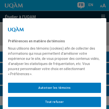
FR
EN
Étudier à l'UQAM
COURS
//
MGP8193
Intervention en gestion de projet
Préférences en matière de témoins
Nous utilisons des témoins (cookies) afin de collecter des
informations qui nous permettent d’améliorer votre
Description du cours
expérience sur le site, de vous proposer des contenus vidéo,
d’analyser les statistiques de fréquentation, etc. Vous
Horaire - Été 2026
pouvez personnaliser votre choix en sélectionnant
« Préférences ».
Horaire - Automne 2026
Autoriser les témoins
Horaire - Hiver 2027
Tout refuser