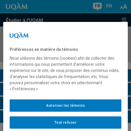
FR
EN
Étudier à l'UQAM
COURS
//
MGT2016
Management des organisations médiatiques et
Préférences en matière de témoins
culturelles
Nous utilisons des témoins (cookies) afin de collecter des
informations qui nous permettent d’améliorer votre
expérience sur le site, de vous proposer des contenus vidéo,
Description du cours
d’analyser les statistiques de fréquentation, etc. Vous
pouvez personnaliser votre choix en sélectionnant
Horaire - Été 2026
« Préférences ».
Horaire - Automne 2026
Autoriser les témoins
Horaire - Hiver 2027
Tout refuser